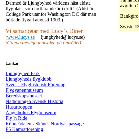
Därmed är Ljungbyhed världens näst äldsta
avgiften 5
flygplats, som fortfarande är i drift!
(Äldst är
College Park utanför Washington DC där man
Bankgiro
började flyga i augusti 1909.)
Swish
:
12
Vi samarbetar med
Lucy´s
Diner
(
www.lucys.se
ljungbyhed
@lucys.se)
(Gamla trevliga matsalen på området)
Länkar
Ljungbyhed Park
Ljungbyheds flygklubb
Svensk Flyghistorisk Förening
Flygvapenmuseum
Beredskapsmuseet
Nättidningen Svensk Historia
Husartroppen
Ängelholms Flygmuseum
Fly 'n Ride
Rönneådalen - Skånes Nordvästpassage
F5
Kamratförening