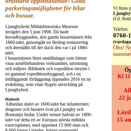
ordinarie öppethållande! Goda
parkeringsmöjligheter för bilar
Vi finns 
Ljungby
och bussar.
(f.d. flot
Ljungbyheds Militärhistoriska Museum
Telefon:
invigdes den 5 juni 1998. Då hade
0760-
huvudbyggnaden, den gamla husarmässen från
(vardaga
1860-talet, genomgått en flerårig restaurering
Obs! Ny
och återställts till det skick den var i på 1880-
talet.
numme
I husarmässen finns utställningar som främst
visar arméförbandens verksamhet, utrustning
och miljöer. Bibliotek och expedition inryms i
Öp
en gammal expeditionsbyggnad, och i en
Kl
11
intilliggande förläggning öppnades 2016 en ny
avdelning, som visar flygets utveckling på
Al
Ljungbyhed.
22 j
Historik
Alltsedan slutet av 1600-talet har infanterister,
dragoner och husarer övat på Ljungby och
Lörd
Bonnarps hedar. Under senare halvan av 1800-
15 au
talet var detta en av Europas största militära
exercisplatser, med uppemot 15 000 man och
8 000 hästar i rörelse, främst sommartid.