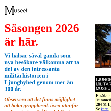
Säsongen 2026
är här.
Vi hälsar såväl gamla som
nya besökare välkomna att ta
del av den intressanta
militärhistorien i
LJUNG
Ljungbyhed genom mer än
MILITÄ
300 år.
MUSEU
Besöks- o
Observera att det finns möjlighet
Tummelis
264 51 
att boka gruppbesök även utanför
Se
karta