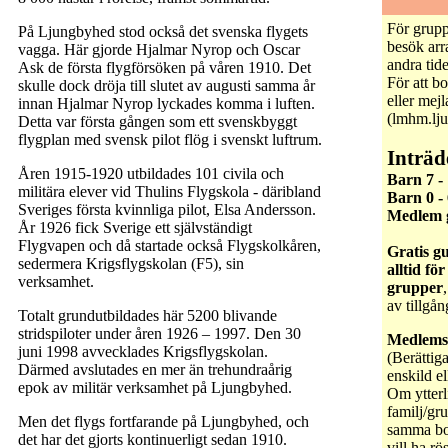
För grup
På Ljungbyhed stod också det svenska flygets
besök arr
vagga. Här gjorde Hjalmar Nyrop och Oscar
andra tide
Ask de första flygförsöken på våren 1910. Det
För att b
skulle dock dröja till slutet av augusti samma år
eller mejl
innan Hjalmar Nyrop lyckades komma i luften.
(lmhm.lj
Detta var första gången som ett svenskbyggt
flygplan med svensk pilot flög i svenskt luftrum.
Inträd
Åren
1915-1920
utbildades 101 civila och
Barn 7 - 
militära elever vid Thulins Flygskola - däribland
Barn 0 - 
Sveriges första kvinnliga pilot, Elsa Andersson.
Medlem g
År 1926 fick Sverige ett självständigt
Flygvapen och då startade också Flygskolkåren,
Gratis g
sedermera Krigsflygskolan (F5), sin
alltid fö
verksamhet.
grupper
av tillgå
Totalt grundutbildades här 5200 blivande
stridspiloter under åren 1926 – 1997. Den 30
Medlemsa
juni 1998 avvecklades Krigsflygskolan.
(Berättigar
Därmed avslutades en mer än trehundraårig
enskild el
epok av militär verksamhet på Ljungbyhed.
Om ytterl
familj/gr
Men det flygs fortfarande på Ljungbyhed, och
samma bo
det har det gjorts kontinuerligt sedan 1910.
vill ha rö